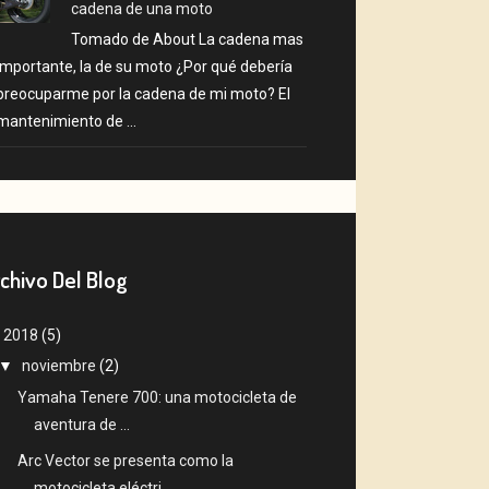
cadena de una moto
Tomado de About La cadena mas
importante, la de su moto ¿Por qué debería
preocuparme por la cadena de mi moto? El
mantenimiento de ...
chivo Del Blog
▼
2018
(5)
▼
noviembre
(2)
Yamaha Tenere 700: una motocicleta de
aventura de ...
Arc Vector se presenta como la
motocicleta eléctri...