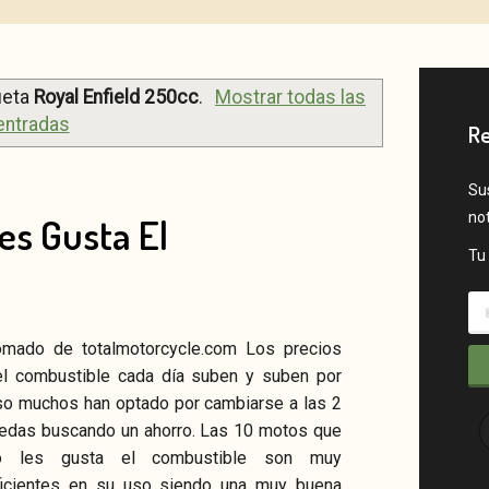
ueta
Royal Enfield 250cc
.
Mostrar todas las
entradas
Re
Sus
no
es Gusta El
Tu 
omado de totalmotorcycle.com Los precios
el combustible cada día suben y suben por
so muchos han optado por cambiarse a las 2
itter
Google+
Pinterest
Instagram
RSS
uedas buscando un ahorro. Las 10 motos que
o les gusta el combustible son muy
ficientes en su uso siendo una muy buena