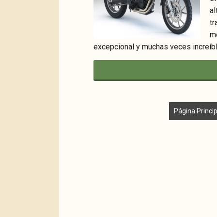
a
t
m
excepcional y muchas veces increíble
Página Princip