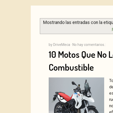
Mostrando las entradas con la etiq
by
DriveMeca
·
No hay comentarios.:
10 Motos Que No L
Combustible
T
d
e
Facebook
Tw
r
n
e