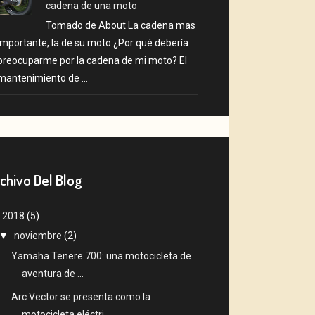
cadena de una moto
Tomado de About La cadena mas
importante, la de su moto ¿Por qué debería
preocuparme por la cadena de mi moto? El
mantenimiento de ...
chivo Del Blog
▼
2018
(5)
▼
noviembre
(2)
Yamaha Tenere 700: una motocicleta de
aventura de ...
Arc Vector se presenta como la
motocicleta eléctri...