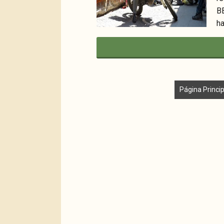
B
ha
Página Princip