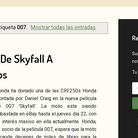
tiqueta
007
.
Mostrar todas las entradas
Re
Sus
De Skyfall A
no
os
Tu 
onda ha donado una de las CRF250s Honda
ntada por Daniel Craig en la nueva película
e 007 'Skyfall'. La moto esta siendo
bastada en eBay hasta el jueves día 22, con
itter
Google+
Pinterest
Instagram
RSS
 interés masivo en ella actualmente. Honda,
 socio de la película 007, espera que la moto
ecaude decenas de miles de libras para la