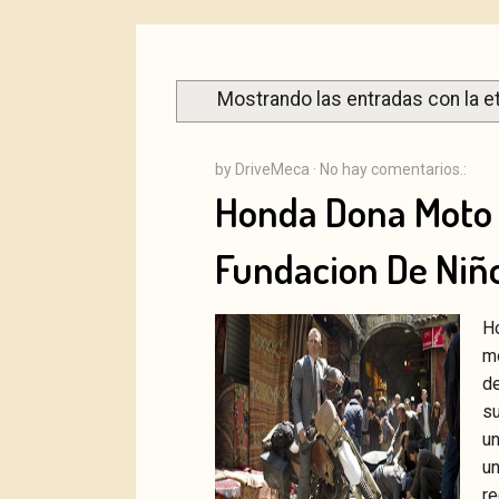
Mostrando las entradas con la e
by
DriveMeca
·
No hay comentarios.:
Honda Dona Moto 
Fundacion De Niñ
H
mo
d
su
Facebook
Tw
un
un
r